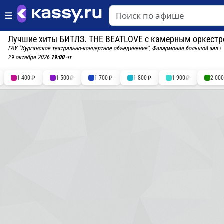
Лучшие хиты БИТЛЗ. THE BEATLOVE с камерным оркест
ГАУ "Курганское театрально-концертное объединение"
,
Филармония большой зал
|
29 октября 2026
19:00
чт
1 400
1 500
1 700
1 800
1 900
2 00