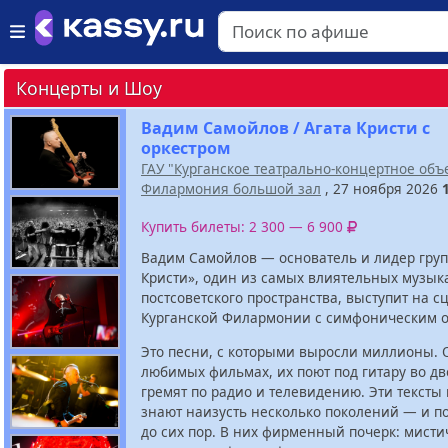
Концерты и Шоу
Вадим Самойлов / Агата Кристи с
оркестром
ГАУ "Курганское театрально-концертное об
Филармония большой зал
, 27 ноября 2026
Купить билеты: 2 300 — 6 900
Вадим Самойлов — основатель и лидер груп
Кристи», один из самых влиятельных музык
постсоветского пространства, выступит на с
Курганской Филармонии с симфоническим о
Это песни, с которыми выросли миллионы. 
любимых фильмах, их поют под гитару во дв
гремят по радио и телевидению. Эти тексты
знают наизусть несколько поколений — и п
до сих пор. В них фирменный почерк: мисти