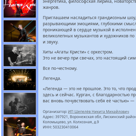
энергетика, философская лирика, новаторст
жанров.
Приглашаем насладиться грандиозным шоу
разрывающими эмоциями, глубокими смыс
проникающей в сердце музыкой в исполне
великолепных музыкантов и художников по 
и звуку.
Хиты «Агаты Кристи» с оркестром.
Это не вечер при свечах, это настоящий сим
Все по-честному.
Легенда.
«Легенда — это не прошлое. Это то, что про
здесь и сейчас. Курган, с благодарностью 
вас вновь почувствовать себя её частью» —
Организатор:
ИП Шепелёв Никита Михайлович
Адрес: 397921, Воронежская обл, Лискинский район,
Коломыцево, ул. Колхозная, д.9
ИНН: 503230410064