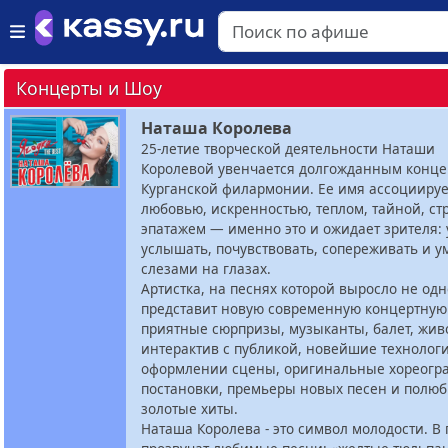
Концерты и Шоу
Наташа Королева
25-летие творческой деятельности Наташи
Королевой увенчается долгожданным конце
Курганской филармонии. Ее имя ассоциируе
любовью, искренностью, теплом, тайной, ст
эпатажем — именно это и ожидает зрителя: 
услышать, почувствовать, сопереживать и у
слезами на глазах.
Артистка, на песнях которой выросло не од
представит новую современную концертную
приятные сюрпризы, музыканты, балет, живо
интерактив с публикой, новейшие технолог
оформлении сцены, оригинальные хореогр
постановки, премьеры новых песен и полю
золотые хиты.
Наташа Королева - это символ молодости. В