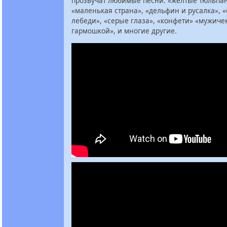
прозвучат любимые песни: «желтые тюльпа
«маленькая страна», «дельфин и русалка», 
лебеди», «серые глаза», «конфети» «мужичек
гармошкой», и многие другие.